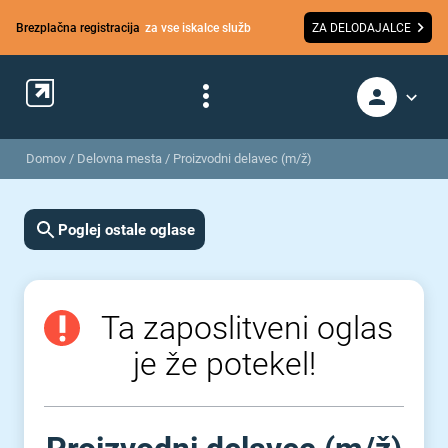
Brezplačna registracija
za vse iskalce služb
ZA DELODAJALCE
Domov
/
Delovna mesta
/
Proizvodni delavec (m/ž)
Poglej ostale oglase
Ta zaposlitveni oglas
je že potekel!