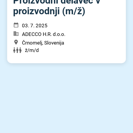
Proizvodni delavec v
proizvodnji (m⁠/⁠ž)
03. 7. 2025
ADECCO H.R. d.o.o.
Črnomelj, Slovenija
ž/m/d