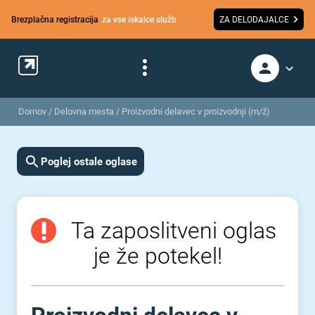
Brezplačna registracija
za vse iskalce služb
ZA DELODAJALCE
Domov
/
Delovna mesta
/
Proizvodni delavec v proizvodnji (m/ž)
Poglej ostale oglase
Ta zaposlitveni oglas
je že potekel!