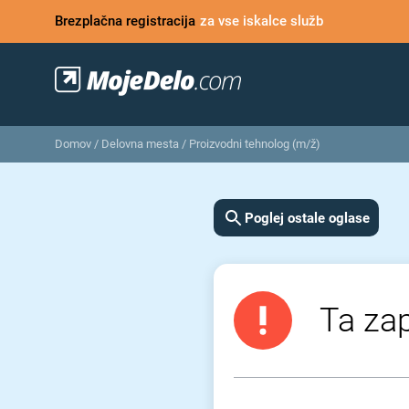
Brezplačna registracija
za vse iskalce služb
Domov
/
Delovna mesta
/
Proizvodni tehnolog (m/ž)
Poglej ostale oglase
Ta zap