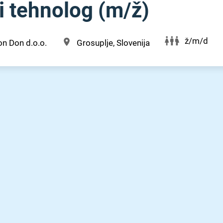
 tehnolog (m⁠/⁠ž)
ž/m/d
n Don d.o.o.
Grosuplje, Slovenija