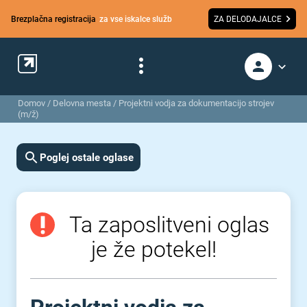
Brezplačna registracija
za vse iskalce služb
ZA DELODAJALCE
Domov
/
Delovna mesta
/
Projektni vodja za dokumentacijo strojev
(m/ž)
Poglej ostale oglase
Ta zaposlitveni oglas
je že potekel!