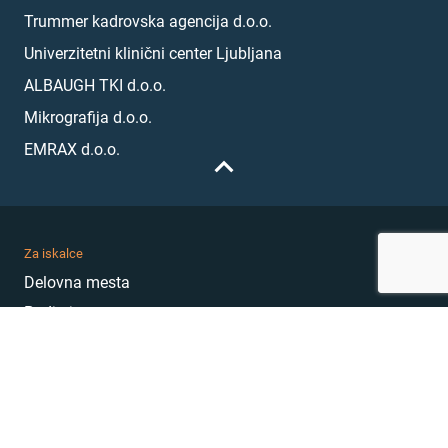
Trummer kadrovska agencija d.o.o.
Univerzitetni klinični center Ljubljana
ALBAUGH TKI d.o.o.
Mikrografija d.o.o.
EMRAX d.o.o.
Za iskalce
Delovna mesta
Podjetja
Karierni nasveti
Akademija
Karierni sejem
MojePrvoDelo