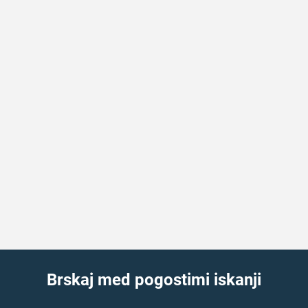
Brskaj med pogostimi iskanji