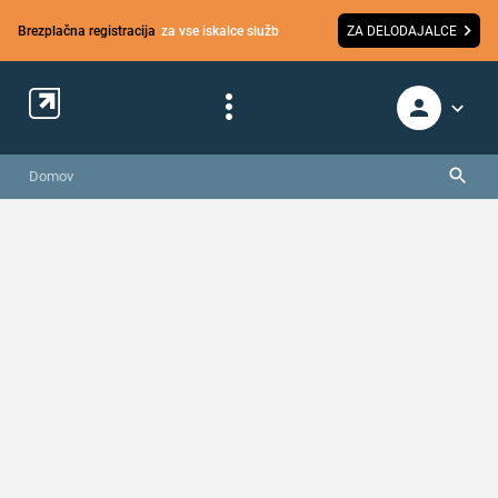
Brezplačna registracija
za vse iskalce služb
ZA DELODAJALCE
Domov