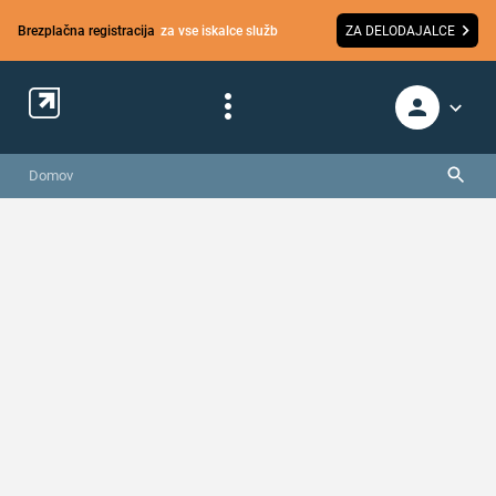
Brezplačna registracija
za vse iskalce služb
ZA DELODAJALCE
Domov