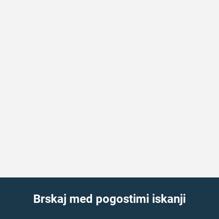
Brskaj med pogostimi iskanji