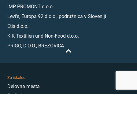
IMP PROMONT d.o.o.
Levi's, Europa 92 d.o.o., podružnica v Sloveniji
Etis d.o.o.
KIK Textilien und Non-Food d.o.o.
PRIGO, D.O.O., BREZOVICA
Za iskalce
Delovna mesta
Podjetja
Karierni nasveti
Akademija
Karierni sejem
MojePrvoDelo