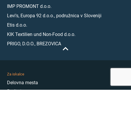
IMP PROMONT d.o.o.
Levi's, Europa 92 d.o.o., podružnica v Sloveniji
Etis d.o.o.
KIK Textilien und Non-Food d.o.o.
PRIGO, D.O.O., BREZOVICA
Za iskalce
Delovna mesta
Podjetja
Karierni nasveti
Akademija
Karierni sejem
MojePrvoDelo