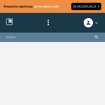
Brezplačna registracija
za vse iskalce služb
ZA DELODAJALCE
Domov