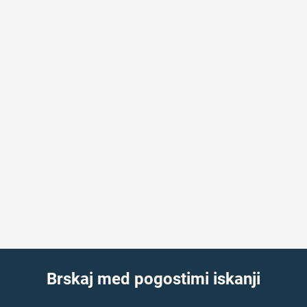
Brskaj med pogostimi iskanji