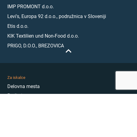
IMP PROMONT d.o.o.
Levi's, Europa 92 d.o.o., podružnica v Sloveniji
Etis d.o.o.
KIK Textilien und Non-Food d.o.o.
PRIGO, D.O.O., BREZOVICA
Za iskalce
Delovna mesta
Podjetja
Karierni nasveti
Akademija
Karierni sejem
MojePrvoDelo