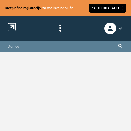
Brezplačna registracija
za vse iskalce služb
ZA DELODAJALCE
Domov