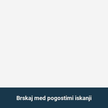
Brskaj med pogostimi iskanji