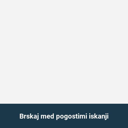
Brskaj med pogostimi iskanji