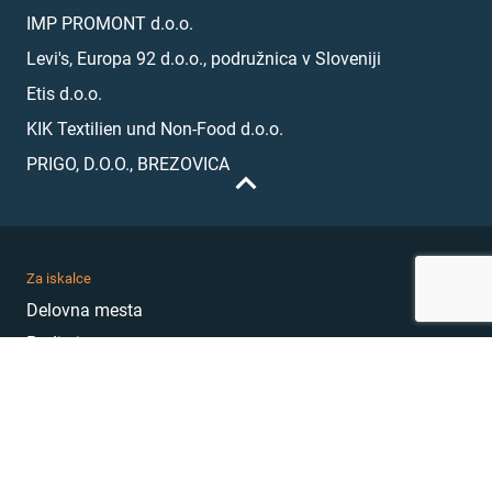
IMP PROMONT d.o.o.
Levi's, Europa 92 d.o.o., podružnica v Sloveniji
Etis d.o.o.
KIK Textilien und Non-Food d.o.o.
PRIGO, D.O.O., BREZOVICA
Za iskalce
Delovna mesta
Podjetja
Karierni nasveti
Akademija
Karierni sejem
MojePrvoDelo