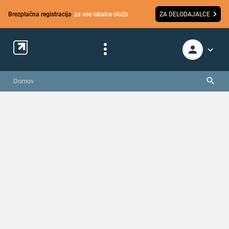
Brezplačna registracija
za vse iskalce služb
ZA DELODAJALCE
Domov