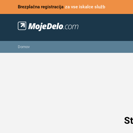
Brezplačna registracija
za vse iskalce služb
Domov
St