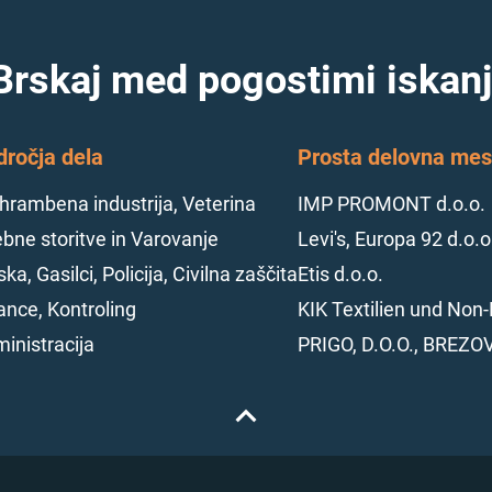
Brskaj med pogostimi iskanj
dročja dela
Prosta delovna mest
hrambena industrija, Veterina
IMP PROMONT d.o.o.
bne storitve in Varovanje
Levi's, Europa 92 d.o.o
ska, Gasilci, Policija, Civilna zaščita
Etis d.o.o.
ance, Kontroling
KIK Textilien und Non-
inistracija
PRIGO, D.O.O., BREZO