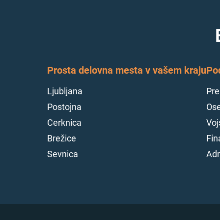
Prosta delovna mesta v vašem kraju
Po
Ljubljana
Pre
Postojna
Ose
Cerknica
Voj
Brežice
Fin
Sevnica
Adm