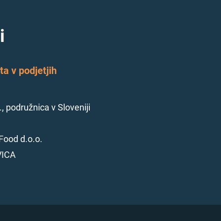
i
a v podjetjih
., podružnica v Sloveniji
Food d.o.o.
VICA