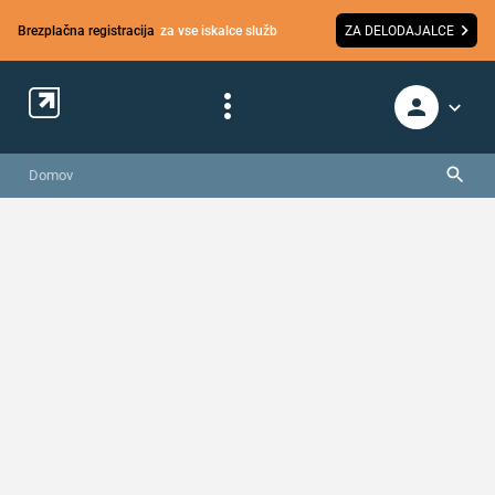
Brezplačna registracija
za vse iskalce služb
ZA DELODAJALCE
Domov