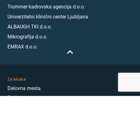
Trummer kadrovska agencija d.o.o.
Univerzitetni klinični center Ljubljana
ALBAUGH TKI d.o.o.
Mikrografija d.o.o.
EMRAX d.o.o.
Za iskalce
Delovna mesta
Podjetja
Karierni nasveti
Akademija
Karierni sejem
MojePrvoDelo