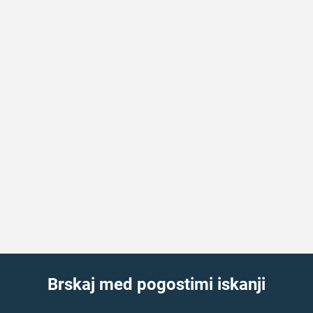
Brskaj med pogostimi iskanji