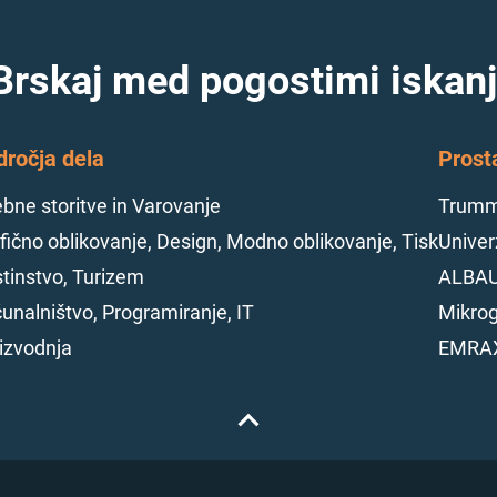
Brskaj med pogostimi iskanj
dročja dela
Prost
bne storitve in Varovanje
Trumme
fično oblikovanje, Design, Modno oblikovanje, Tisk
Univerz
tinstvo, Turizem
ALBAU
unalništvo, Programiranje, IT
Mikrog
izvodnja
EMRAX