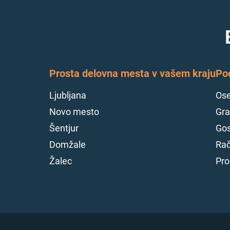
Prosta delovna mesta v vašem kraju
Po
Ljubljana
Ose
Novo mesto
Gra
Šentjur
Gos
Domžale
Rač
Žalec
Pro