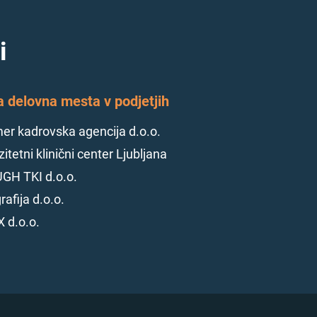
i
a delovna mesta v podjetjih
r kadrovska agencija d.o.o.
itetni klinični center Ljubljana
GH TKI d.o.o.
rafija d.o.o.
 d.o.o.