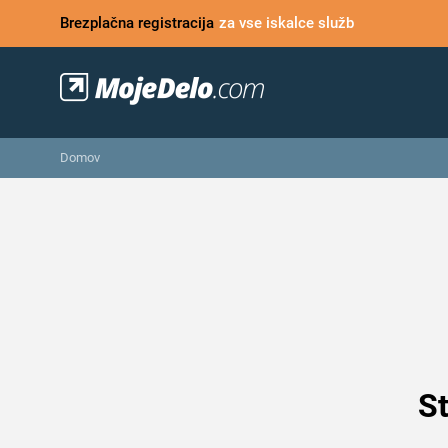
Brezplačna registracija
za vse iskalce služb
Domov
St