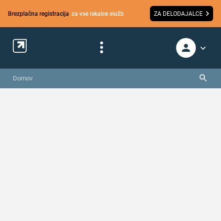
Brezplačna registracija
za vse iskalce služb
ZA DELODAJALCE
Domov