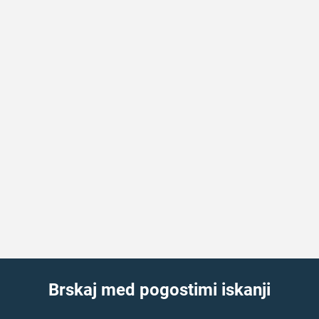
Brskaj med pogostimi iskanji