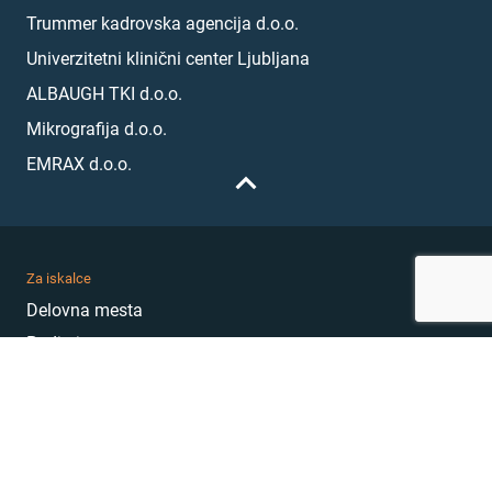
Trummer kadrovska agencija d.o.o.
Univerzitetni klinični center Ljubljana
ALBAUGH TKI d.o.o.
Mikrografija d.o.o.
EMRAX d.o.o.
Za iskalce
Delovna mesta
Podjetja
Karierni nasveti
Akademija
Karierni sejem
MojePrvoDelo