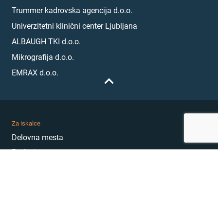
Trummer kadrovska agencija d.o.o.
Univerzitetni klinični center Ljubljana
ALBAUGH TKI d.o.o.
Mikrografija d.o.o.
EMRAX d.o.o.
Za iskalce
Delovna mesta
Podjetja
Karierni nasveti
Akademija
Karierni sejem
MojePrvoDelo