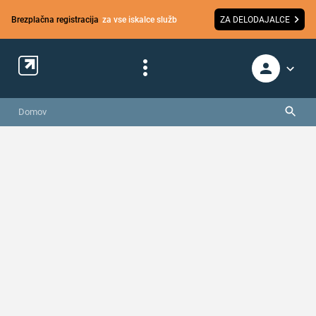
Brezplačna registracija
za vse iskalce služb
ZA DELODAJALCE
Domov