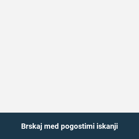
Brskaj med pogostimi iskanji