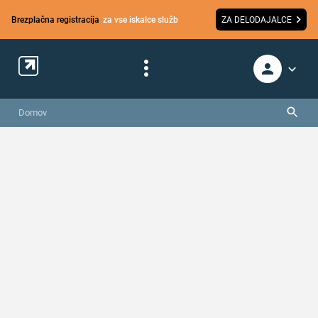
Brezplačna registracija
za vse iskalce služb
ZA DELODAJALCE
Domov