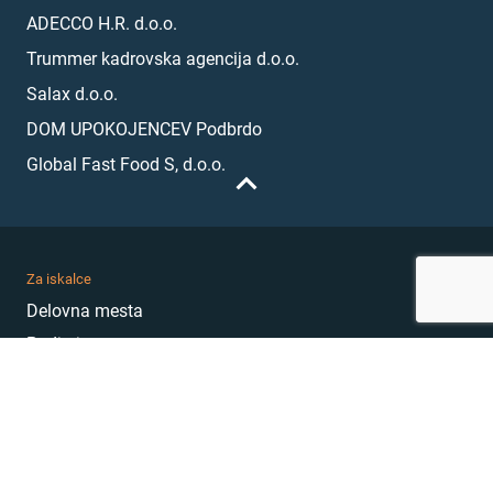
ADECCO H.R. d.o.o.
Trummer kadrovska agencija d.o.o.
Salax d.o.o.
DOM UPOKOJENCEV Podbrdo
Global Fast Food S, d.o.o.
Za iskalce
Delovna mesta
Podjetja
Karierni nasveti
Akademija
Karierni sejem
MojePrvoDelo