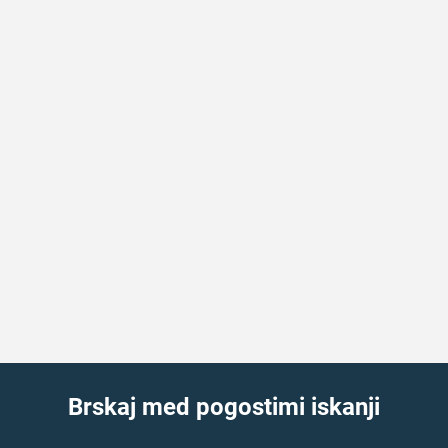
Brskaj med pogostimi iskanji