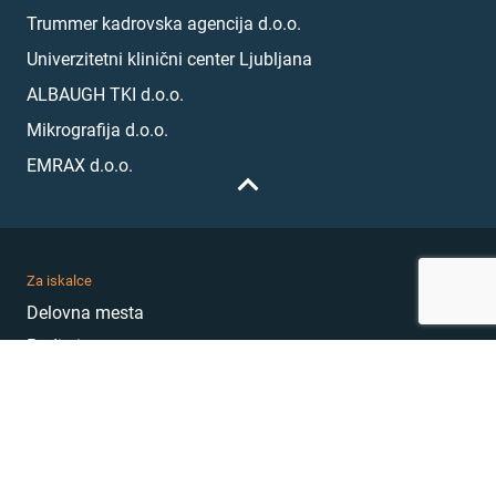
Trummer kadrovska agencija d.o.o.
Univerzitetni klinični center Ljubljana
ALBAUGH TKI d.o.o.
Mikrografija d.o.o.
EMRAX d.o.o.
Za iskalce
Delovna mesta
Podjetja
Karierni nasveti
Akademija
Karierni sejem
MojePrvoDelo