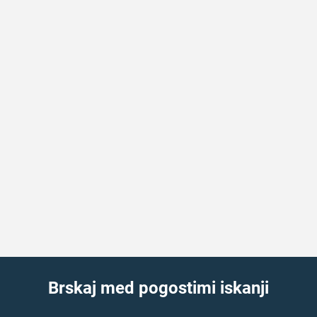
Brskaj med pogostimi iskanji