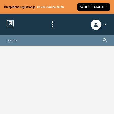
Brezplačna registracija
za vse iskalce služb
ZA DELODAJALCE
Domov