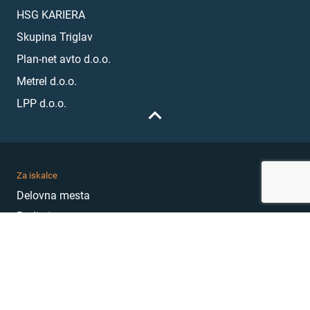
HSG KARIERA
Skupina Triglav
Plan-net avto d.o.o.
Metrel d.o.o.
LPP d.o.o.
Za iskalce
Delovna mesta
Podjetja
Karierni nasveti
Akademija
Karierni sejem
MojePrvoDelo