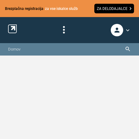
Brezplačna registracija
za vse iskalce služb
ZA DELODAJALCE
Domov