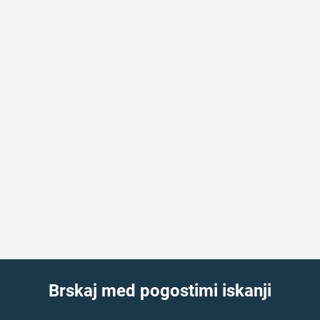
Brskaj med pogostimi iskanji