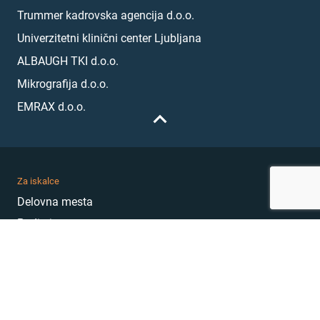
Trummer kadrovska agencija d.o.o.
Univerzitetni klinični center Ljubljana
ALBAUGH TKI d.o.o.
Mikrografija d.o.o.
EMRAX d.o.o.
Za iskalce
Delovna mesta
Podjetja
Karierni nasveti
Akademija
Karierni sejem
MojePrvoDelo