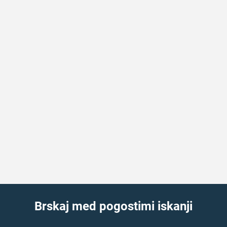
Brskaj med pogostimi iskanji