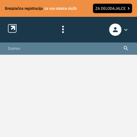
Brezplačna registracija
za vse iskalce služb
ZA DELODAJALCE
Domov