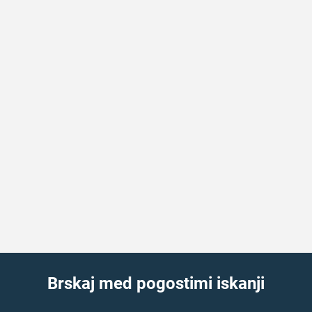
Brskaj med pogostimi iskanji