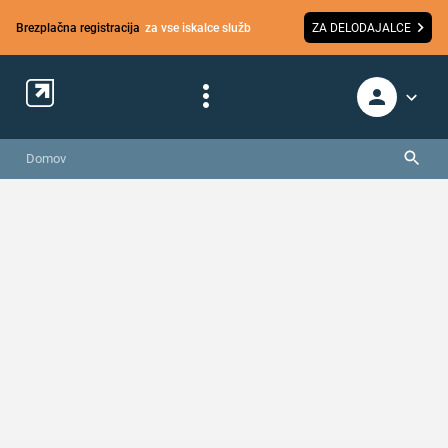
Brezplačna registracija
za vse iskalce služb
ZA DELODAJALCE
Domov