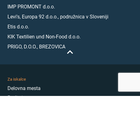
IMP PROMONT d.o.o.
Levi's, Europa 92 d.o.o., podružnica v Sloveniji
Etis d.o.o.
KIK Textilien und Non-Food d.o.o.
PRIGO, D.O.O., BREZOVICA
Za iskalce
Delovna mesta
Podjetja
Karierni nasveti
Akademija
Karierni sejem
MojePrvoDelo