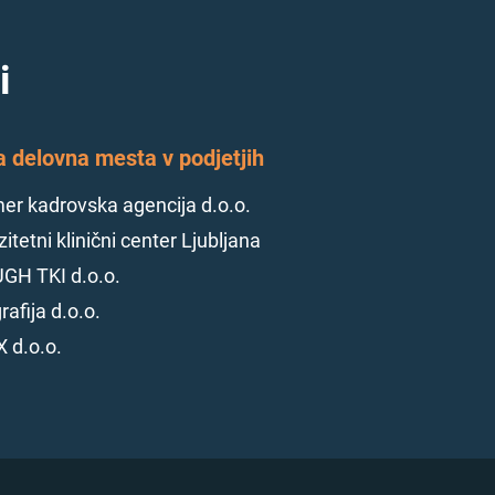
i
a delovna mesta v podjetjih
r kadrovska agencija d.o.o.
itetni klinični center Ljubljana
GH TKI d.o.o.
rafija d.o.o.
 d.o.o.