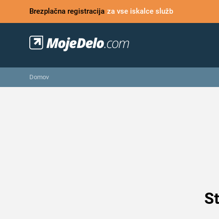
Brezplačna registracija
za vse iskalce služb
Domov
St