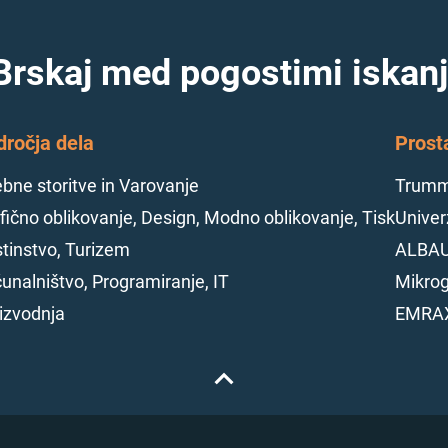
Brskaj med pogostimi iskanj
dročja dela
Prost
bne storitve in Varovanje
Trumme
fično oblikovanje, Design, Modno oblikovanje, Tisk
Univerz
tinstvo, Turizem
ALBAU
unalništvo, Programiranje, IT
Mikrog
izvodnja
EMRAX