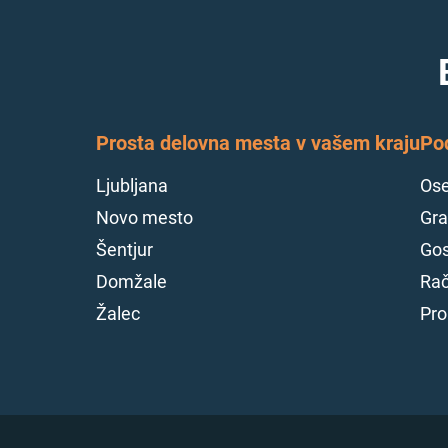
Prosta delovna mesta v vašem kraju
Po
Ljubljana
Ose
Novo mesto
Gra
Šentjur
Gos
Domžale
Rač
Žalec
Pro