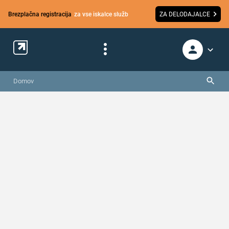
Brezplačna registracija
za vse iskalce služb
ZA DELODAJALCE
Domov