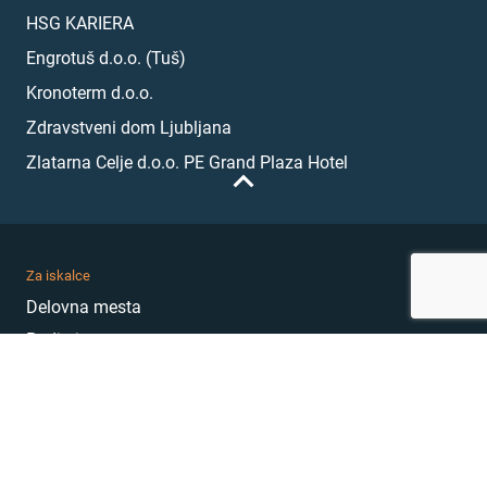
HSG KARIERA
Engrotuš d.o.o. (Tuš)
Kronoterm d.o.o.
Zdravstveni dom Ljubljana
Zlatarna Celje d.o.o. PE Grand Plaza Hotel
Za iskalce
Delovna mesta
Podjetja
Karierni nasveti
Akademija
Karierni sejem
MojePrvoDelo