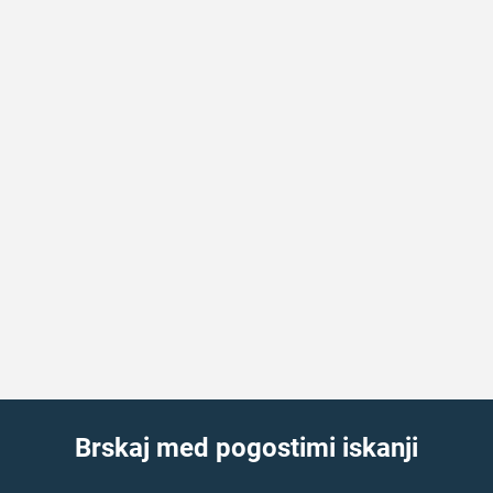
Brskaj med pogostimi iskanji