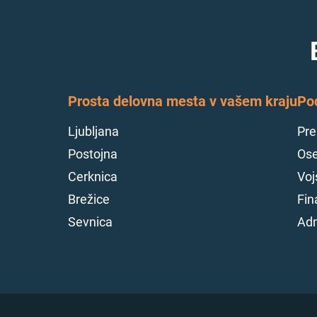
Prosta delovna mesta v vašem kraju
Po
Ljubljana
Pre
Postojna
Ose
Cerknica
Voj
Brežice
Fin
Sevnica
Adm