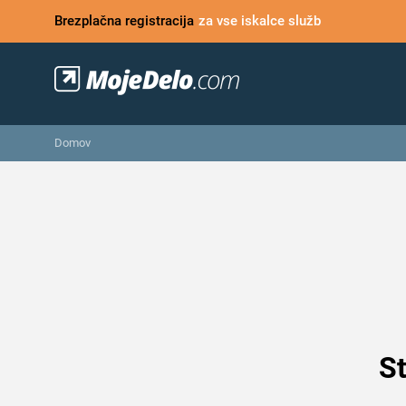
Brezplačna registracija
za vse iskalce služb
Domov
St