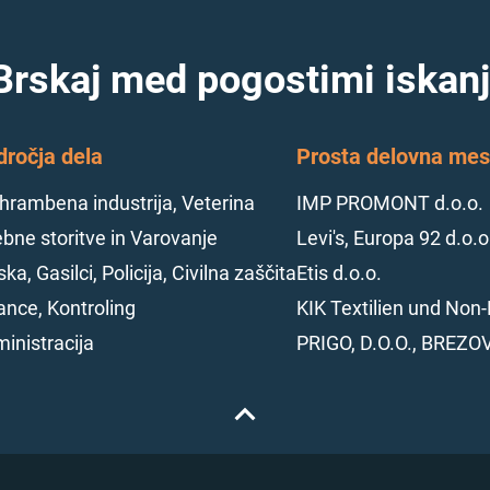
Brskaj med pogostimi iskanj
dročja dela
Prosta delovna mest
hrambena industrija, Veterina
IMP PROMONT d.o.o.
bne storitve in Varovanje
Levi's, Europa 92 d.o.o
ska, Gasilci, Policija, Civilna zaščita
Etis d.o.o.
ance, Kontroling
KIK Textilien und Non-
inistracija
PRIGO, D.O.O., BREZO