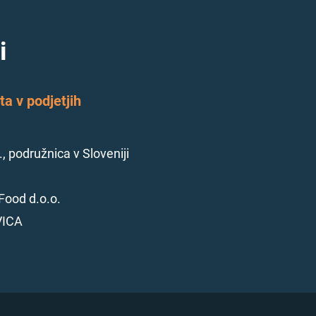
i
a v podjetjih
., podružnica v Sloveniji
Food d.o.o.
VICA