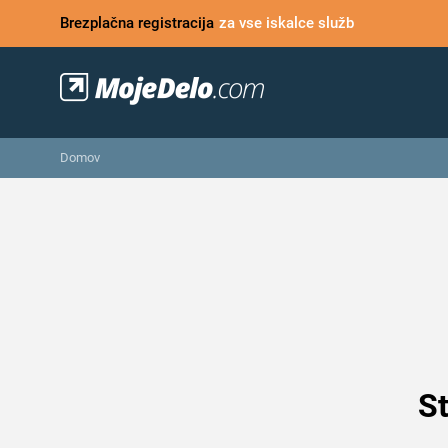
Brezplačna registracija
za vse iskalce služb
Domov
St