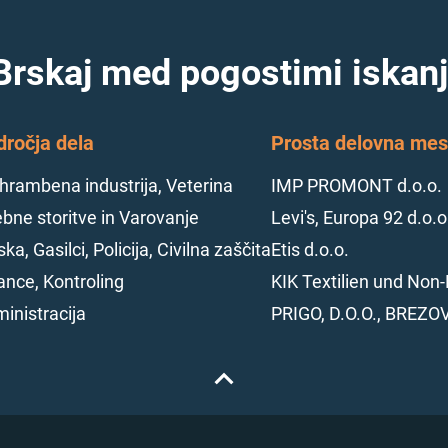
Brskaj med pogostimi iskanj
dročja dela
Prosta delovna mest
hrambena industrija, Veterina
IMP PROMONT d.o.o.
bne storitve in Varovanje
Levi's, Europa 92 d.o.o
ska, Gasilci, Policija, Civilna zaščita
Etis d.o.o.
ance, Kontroling
KIK Textilien und Non-
inistracija
PRIGO, D.O.O., BREZO