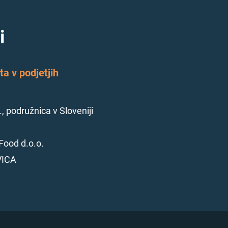
i
a v podjetjih
., podružnica v Sloveniji
Food d.o.o.
VICA