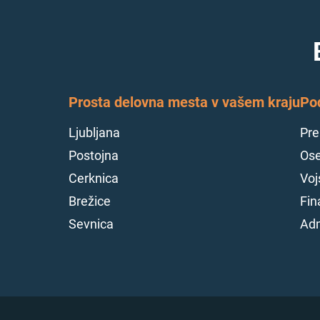
Prosta delovna mesta v vašem kraju
Po
Ljubljana
Pre
Postojna
Ose
Cerknica
Voj
Brežice
Fin
Sevnica
Adm