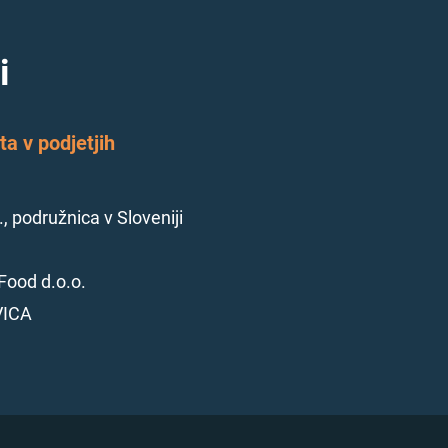
i
a v podjetjih
., podružnica v Sloveniji
Food d.o.o.
VICA