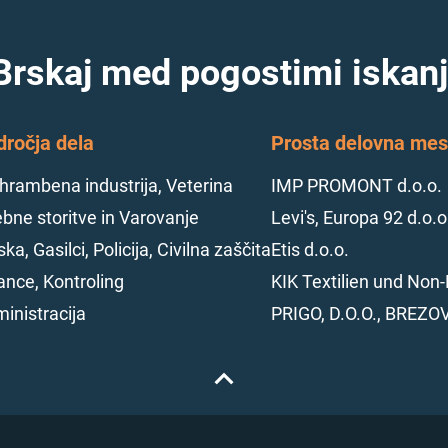
Brskaj med pogostimi iskanj
dročja dela
Prosta delovna mest
hrambena industrija, Veterina
IMP PROMONT d.o.o.
bne storitve in Varovanje
Levi's, Europa 92 d.o.o
ska, Gasilci, Policija, Civilna zaščita
Etis d.o.o.
ance, Kontroling
KIK Textilien und Non-
inistracija
PRIGO, D.O.O., BREZO