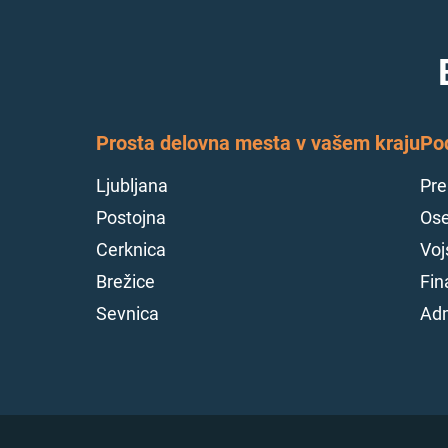
Prosta delovna mesta v vašem kraju
Po
Ljubljana
Pre
Postojna
Ose
Cerknica
Voj
Brežice
Fin
Sevnica
Adm