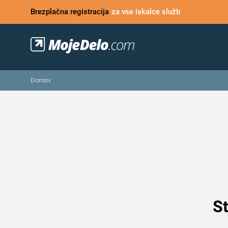
Brezplačna registracija
za vse iskalce služb
Domov
St