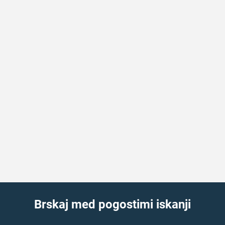
Brskaj med pogostimi iskanji