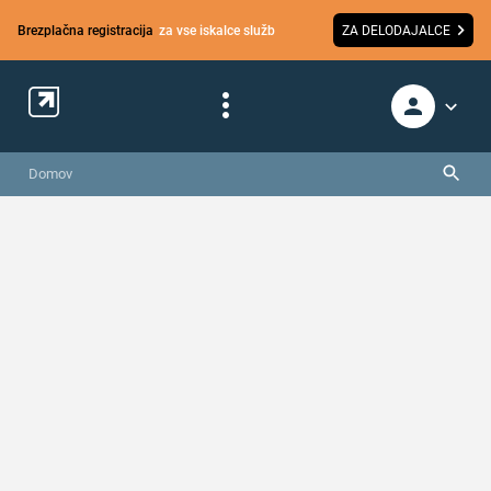
Brezplačna registracija
za vse iskalce služb
ZA DELODAJALCE
Domov