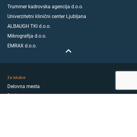
Trummer kadrovska agencija d.o.o.
Univerzitetni klinični center Ljubljana
ALBAUGH TKI d.o.o.
Mikrografija d.o.o.
EMRAX d.o.o.
Za iskalce
Delovna mesta
Podjetja
Karierni nasveti
Akademija
Karierni sejem
MojePrvoDelo