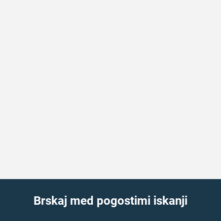
Brskaj med pogostimi iskanji