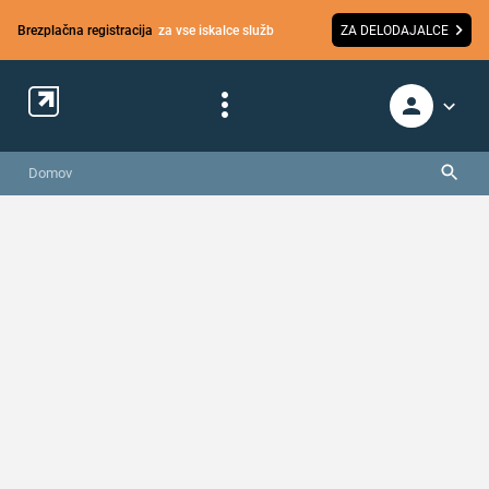
Brezplačna registracija
za vse iskalce služb
ZA DELODAJALCE
Domov