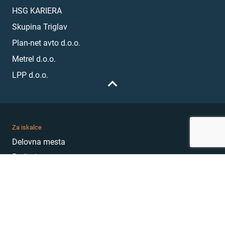
HSG KARIERA
Skupina Triglav
Plan-net avto d.o.o.
Metrel d.o.o.
LPP d.o.o.
Za iskalce
Delovna mesta
Podjetja
Karierni nasveti
Akademija
Karierni sejem
MojePrvoDelo