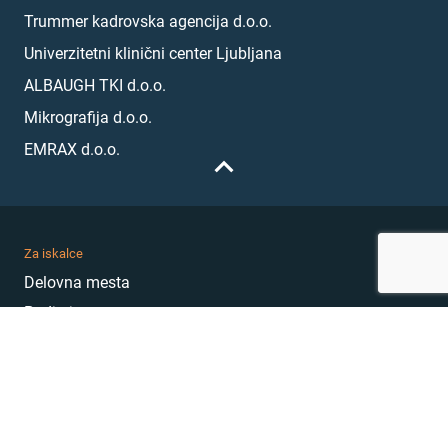
Trummer kadrovska agencija d.o.o.
Univerzitetni klinični center Ljubljana
ALBAUGH TKI d.o.o.
Mikrografija d.o.o.
EMRAX d.o.o.
Za iskalce
Delovna mesta
Podjetja
Karierni nasveti
Akademija
Karierni sejem
MojePrvoDelo