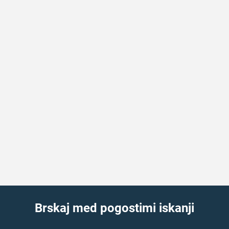
Brskaj med pogostimi iskanji