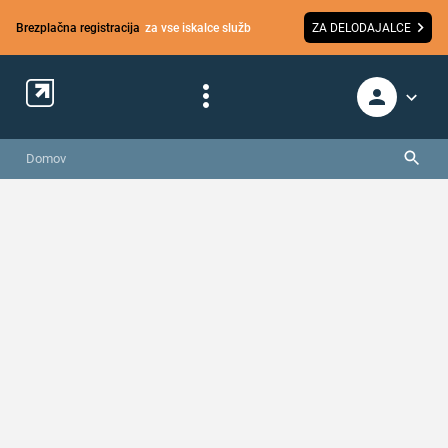
Brezplačna registracija
za vse iskalce služb
ZA DELODAJALCE
Domov