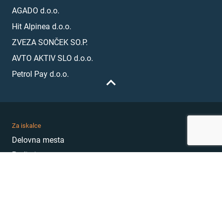
AGADO d.o.o.
Hit Alpinea d.o.o.
ZVEZA SONČEK SO.P.
AVTO AKTIV SLO d.o.o.
Petrol Pay d.o.o.
Za iskalce
Delovna mesta
Podjetja
Karierni nasveti
Akademija
Karierni sejem
MojePrvoDelo