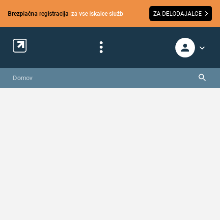
Brezplačna registracija
za vse iskalce služb
ZA DELODAJALCE
Domov