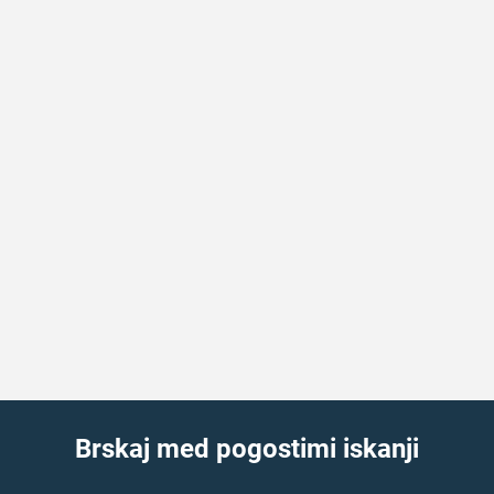
Brskaj med pogostimi iskanji