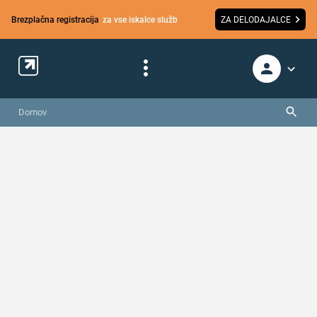
Brezplačna registracija
za vse iskalce služb
ZA DELODAJALCE
Domov