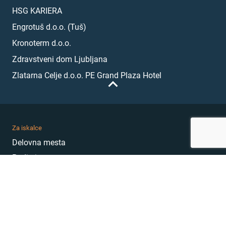
HSG KARIERA
Engrotuš d.o.o. (Tuš)
Kronoterm d.o.o.
Zdravstveni dom Ljubljana
Zlatarna Celje d.o.o. PE Grand Plaza Hotel
Za iskalce
Delovna mesta
Podjetja
Karierni nasveti
Akademija
Karierni sejem
MojePrvoDelo