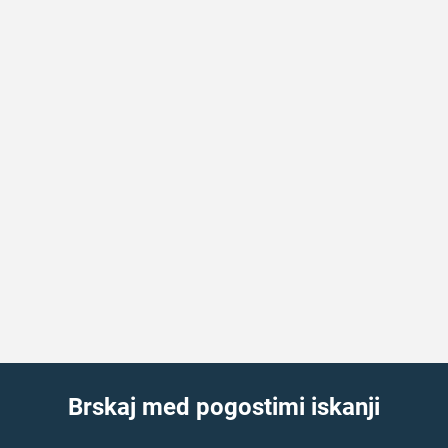
Brskaj med pogostimi iskanji