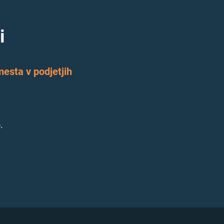
i
esta v podjetjih
.