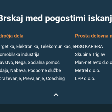
Brskaj med pogostimi iskanj
dročja dela
Prosta delovna m
rgetika, Elektronika, Telekomunikacije
HSG KARIERA
omobilska industrija
Skupina Triglav
avstvo, Nega, Socialna pomoč
Plan-net avto d.o.o
daja, Nabava, Podporne službe
Metrel d.o.o.
braževanje, Prevajanje, Coaching
LPP d.o.o.