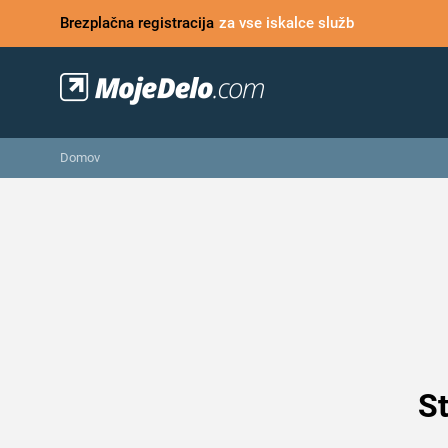
Brezplačna registracija
za vse iskalce služb
Domov
St