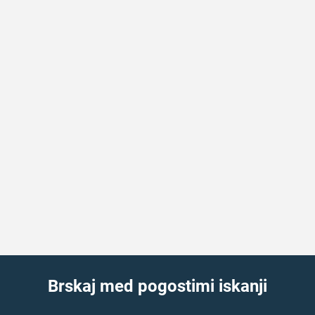
Brskaj med pogostimi iskanji