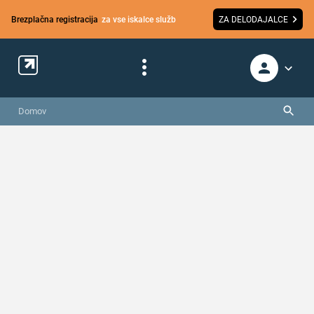
Brezplačna registracija
za vse iskalce služb
ZA DELODAJALCE
Domov