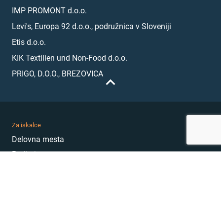
IMP PROMONT d.o.o.
Levi's, Europa 92 d.o.o., podružnica v Sloveniji
Etis d.o.o.
KIK Textilien und Non-Food d.o.o.
PRIGO, D.O.O., BREZOVICA
Za iskalce
Delovna mesta
Podjetja
Karierni nasveti
Akademija
Karierni sejem
MojePrvoDelo