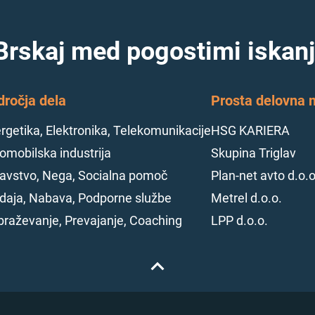
Brskaj med pogostimi iskanj
dročja dela
Prosta delovna m
rgetika, Elektronika, Telekomunikacije
HSG KARIERA
omobilska industrija
Skupina Triglav
avstvo, Nega, Socialna pomoč
Plan-net avto d.o.o
daja, Nabava, Podporne službe
Metrel d.o.o.
braževanje, Prevajanje, Coaching
LPP d.o.o.