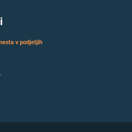
i
esta v podjetjih
.