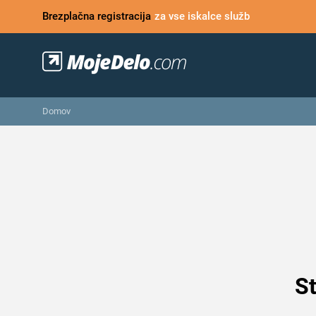
Brezplačna registracija
za vse iskalce služb
Domov
St