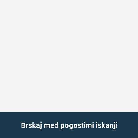
Brskaj med pogostimi iskanji