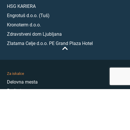
HSG KARIERA
Engrotuš d.o.o. (Tuš)
Kronoterm d.o.o.
Zdravstveni dom Ljubljana
Zlatarna Celje d.o.o. PE Grand Plaza Hotel
Za iskalce
Delovna mesta
Podjetja
Karierni nasveti
Akademija
Karierni sejem
MojePrvoDelo