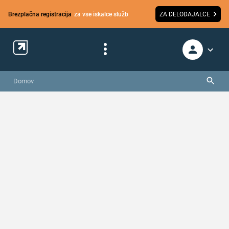
Brezplačna registracija
za vse iskalce služb
ZA DELODAJALCE
Domov