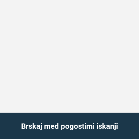
Brskaj med pogostimi iskanji