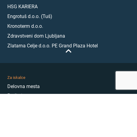
HSG KARIERA
Engrotuš d.o.o. (Tuš)
Kronoterm d.o.o.
Zdravstveni dom Ljubljana
Zlatarna Celje d.o.o. PE Grand Plaza Hotel
Za iskalce
Delovna mesta
Podjetja
Karierni nasveti
Akademija
Karierni sejem
MojePrvoDelo