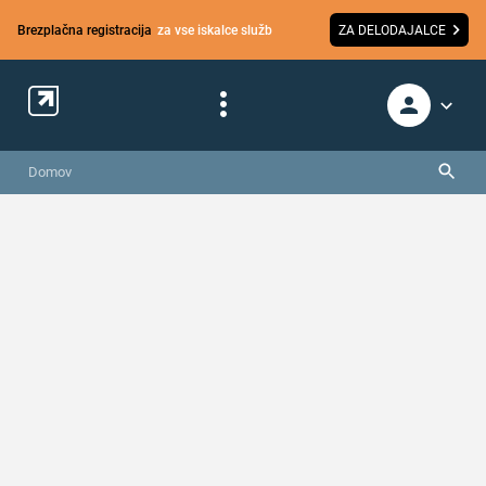
Brezplačna registracija
za vse iskalce služb
ZA DELODAJALCE
Domov