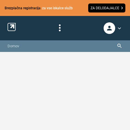
Brezplačna registracija
za vse iskalce služb
ZA DELODAJALCE
Domov