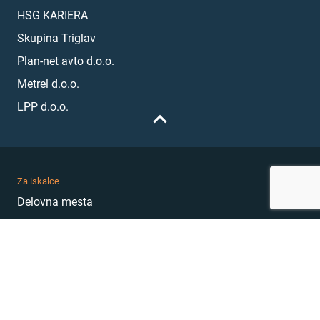
HSG KARIERA
Skupina Triglav
Plan-net avto d.o.o.
Metrel d.o.o.
LPP d.o.o.
Za iskalce
Delovna mesta
Podjetja
Karierni nasveti
Akademija
Karierni sejem
MojePrvoDelo