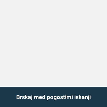
Brskaj med pogostimi iskanji