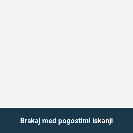
Brskaj med pogostimi iskanji