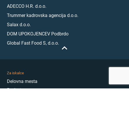
ADECCO H.R. d.o.o.
Trummer kadrovska agencija d.o.o.
Salax d.o.o.
DOM UPOKOJENCEV Podbrdo
Global Fast Food S, d.o.o.
Za iskalce
Delovna mesta
Podjetja
Karierni nasveti
Akademija
Karierni sejem
MojePrvoDelo