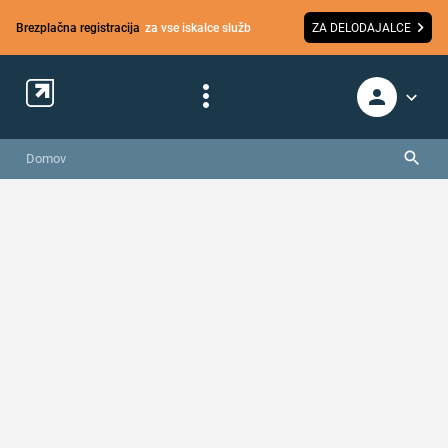
Brezplačna registracija
za vse iskalce služb
ZA DELODAJALCE
Domov