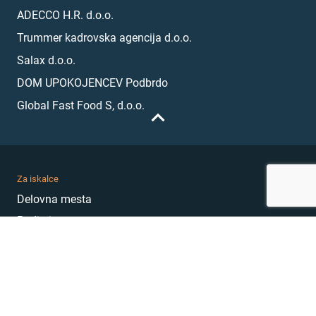
ADECCO H.R. d.o.o.
Trummer kadrovska agencija d.o.o.
Salax d.o.o.
DOM UPOKOJENCEV Podbrdo
Global Fast Food S, d.o.o.
Za iskalce
Delovna mesta
Podjetja
Karierni nasveti
Akademija
Karierni sejem
MojePrvoDelo