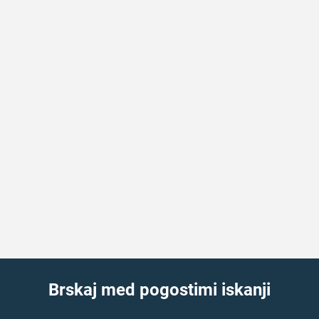
Brskaj med pogostimi iskanji