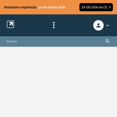
Brezplačna registracija
za vse iskalce služb
ZA DELODAJALCE
Domov