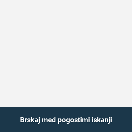
Brskaj med pogostimi iskanji