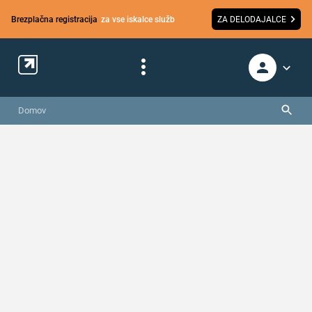
Brezplačna registracija
za vse iskalce služb
ZA DELODAJALCE
Domov