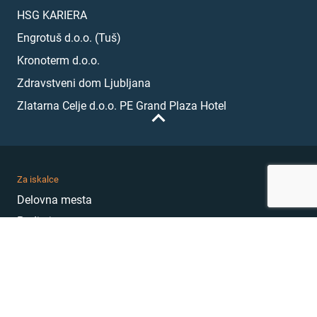
HSG KARIERA
Engrotuš d.o.o. (Tuš)
Kronoterm d.o.o.
Zdravstveni dom Ljubljana
Zlatarna Celje d.o.o. PE Grand Plaza Hotel
Za iskalce
Delovna mesta
Podjetja
Karierni nasveti
Akademija
Karierni sejem
MojePrvoDelo