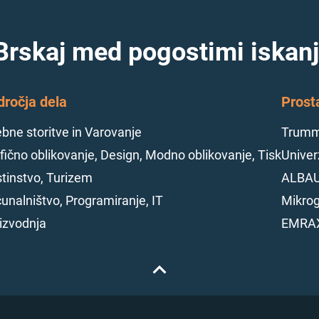
Brskaj med pogostimi iskanj
dročja dela
Prost
bne storitve in Varovanje
Trumme
fično oblikovanje, Design, Modno oblikovanje, Tisk
Univerz
tinstvo, Turizem
ALBAU
unalništvo, Programiranje, IT
Mikrog
izvodnja
EMRAX