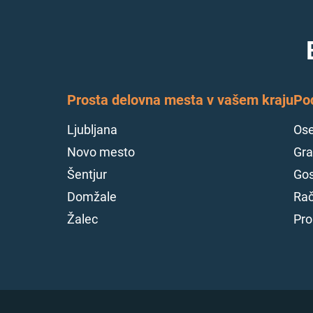
Prosta delovna mesta v vašem kraju
Po
Ljubljana
Ose
Novo mesto
Gra
Šentjur
Gos
Domžale
Rač
Žalec
Pro