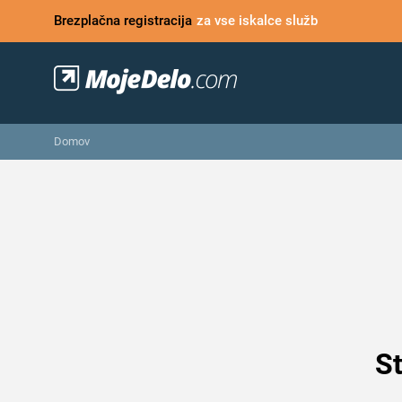
Brezplačna registracija
za vse iskalce služb
Domov
St