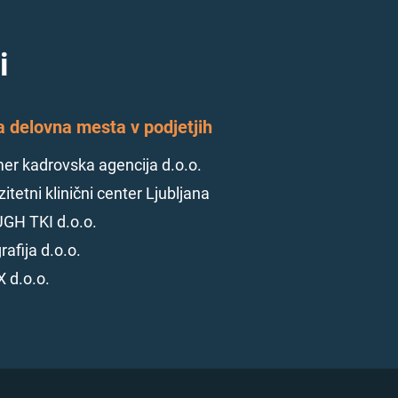
i
a delovna mesta v podjetjih
r kadrovska agencija d.o.o.
itetni klinični center Ljubljana
GH TKI d.o.o.
rafija d.o.o.
 d.o.o.