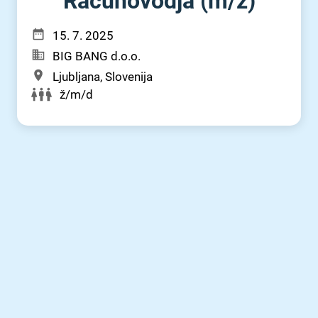
Računovodja (m⁠/⁠ž)
15. 7. 2025
BIG BANG d.o.o.
Ljubljana, Slovenija
ž/m/d