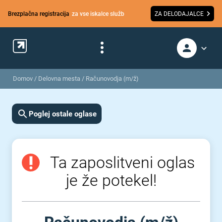
Brezplačna registracija
za vse iskalce služb
ZA DELODAJALCE
Domov
/
Delovna mesta
/
Računovodja (m/ž)
Poglej ostale oglase
Ta zaposlitveni oglas
je že potekel!