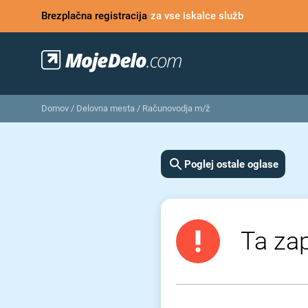
Brezplačna registracija
za vse iskalce služb
Domov
/
Delovna mesta
/
Računovodja m/ž
Poglej ostale oglase
Ta zap