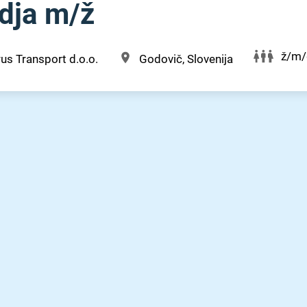
ja m⁠/⁠ž
ž/m/
us Transport d.o.o.
Godovič, Slovenija