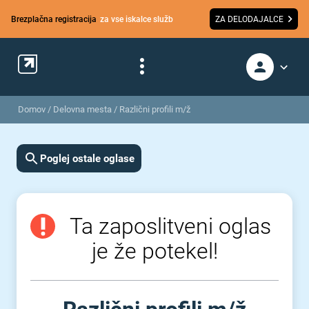
Brezplačna registracija
za vse iskalce služb
ZA DELODAJALCE
Domov
/
Delovna mesta
/
Različni profili m/ž
Poglej ostale oglase
Ta zaposlitveni oglas
je že potekel!