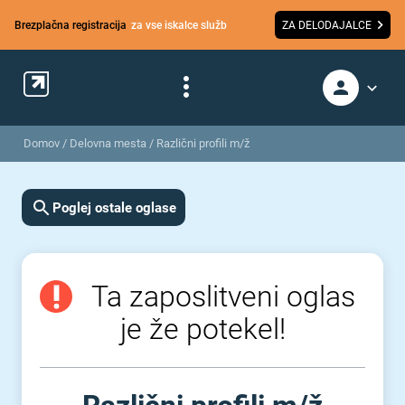
Brezplačna registracija
za vse iskalce služb
ZA DELODAJALCE
Domov
/
Delovna mesta
/
Različni profili m/ž
Poglej ostale oglase
Ta zaposlitveni oglas
je že potekel!