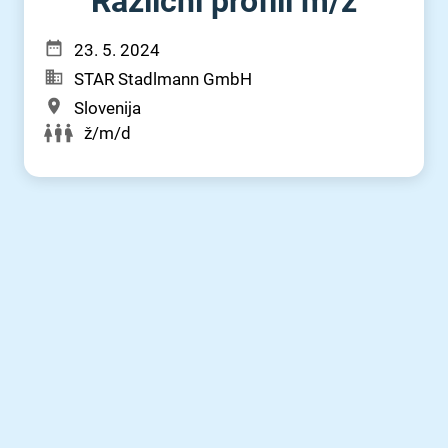
Različni profili m⁠/⁠ž
23. 5. 2024
STAR Stadlmann GmbH
Slovenija
ž/m/d