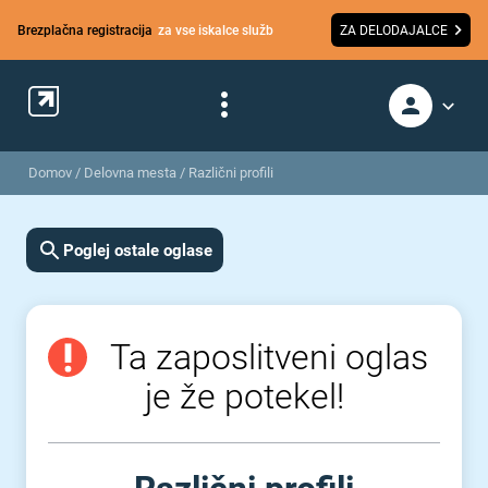
Brezplačna registracija
za vse iskalce služb
ZA DELODAJALCE
Domov
/
Delovna mesta
/
Različni profili
Poglej ostale oglase
Ta zaposlitveni oglas
je že potekel!