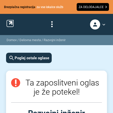
Brezplačna registracija
za vse iskalce služb
ZA DELODAJALCE
Domov
/
Delovna mesta
/
Razvojni inženir
Poglej ostale oglase
Ta zaposlitveni oglas
je že potekel!