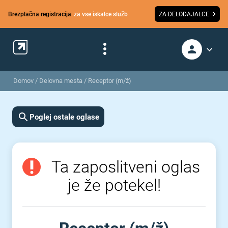
Brezplačna registracija
za vse iskalce služb
ZA DELODAJALCE
Domov
/
Delovna mesta
/
Receptor (m/ž)
Poglej ostale oglase
Ta zaposlitveni oglas
je že potekel!