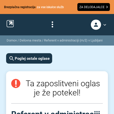
Brezplačna registracija
za vse iskalce služb
ZA DELODAJALCE
Domov
/
Delovna mesta
/
Referent v administraciji (m/ž) v Ljubljani
Poglej ostale oglase
Ta zaposlitveni oglas
je že potekel!