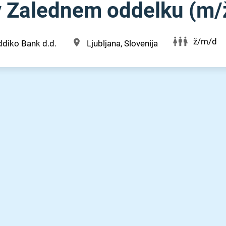
 Zalednem oddelku (m⁠/⁠
ž/m/d
diko Bank d.d.
Ljubljana, Slovenija