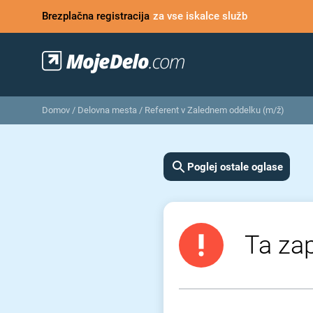
Brezplačna registracija
za vse iskalce služb
Domov
/
Delovna mesta
/
Referent v Zalednem oddelku (m/ž)
Poglej ostale oglase
Ta zap