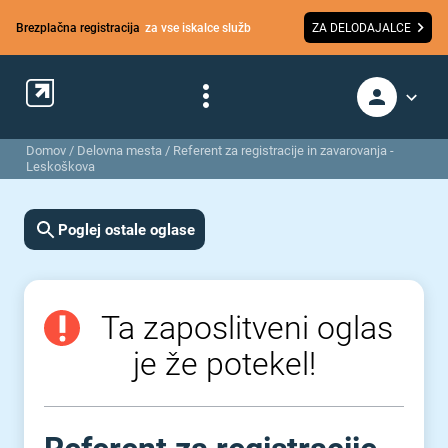
Brezplačna registracija
za vse iskalce služb
ZA DELODAJALCE
Domov
/
Delovna mesta
/
Referent za registracije in zavarovanja -
Leskoškova
Poglej ostale oglase
Ta zaposlitveni oglas
je že potekel!